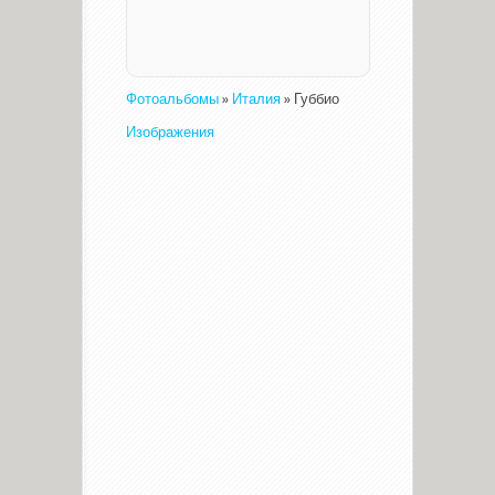
Фотоальбомы
»
Италия
» Губбио
Изображения