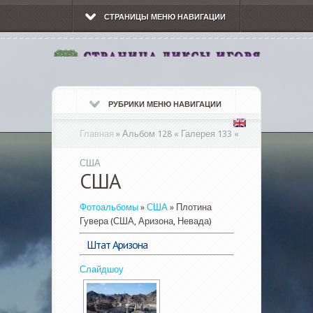
СТРАНИЦЫ МЕНЮ НАВИГАЦИИ
РУБРИКИ МЕНЮ НАВИГАЦИИ
Главная
»
Альбом 128 « Галерея 133 «
США
США
Фотоальбомы
»
США
» Плотина
Гувера (США, Аризона, Невада)
Штат Аризона
Слайдшоу