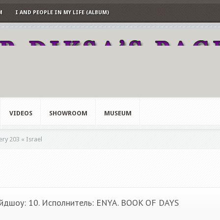
M
I AND PEOPLE IN MY LIFE (ALBUM)
VIDEOS
SHOWROOM
MUSEUM
ry 203 « Israel
йдшоу: 10. Исполнитель: ENYA. BOOK OF DAYS