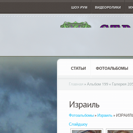
ШОУ-РУМ
ВИДЕОРОЛИКИ
М
СТАТЬИ
ФОТОАЛЬБОМЫ
Главная
»
Альбом 199 « Галерея 205
Израиль
Фотоальбомы
»
Израиль
» ИЗРАИЛ
Слайдшоу