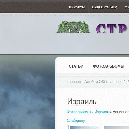
ШОУ-РУМ
ВИДЕОРОЛИКИ
М
СТАТЬИ
ФОТОАЛЬБОМЫ
Главная
»
Альбом 240 « Галерея 24
Израиль
Фотоальбомы
»
Израиль
» Национал
Слайдшоу