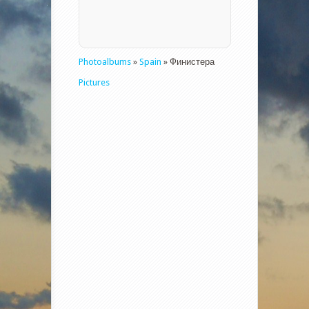
Photoalbums
»
Spain
» Финистера
Pictures