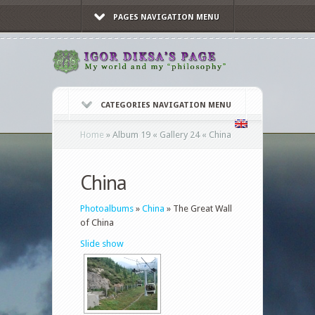
PAGES NAVIGATION MENU
CATEGORIES NAVIGATION MENU
Home
»
Album 19 « Gallery 24 « China
China
Photoalbums
»
China
» The Great Wall
of China
Slide show