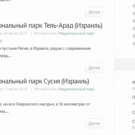
2
Далее
2
2
нальный парк Тель-Арад (Израиль)
2
о 28 июля 2015 |
Фотоальбом:
Национальный парк
2
д
2
е пустыни Негев, в Израиле, рядом с современным
рад,...
Далее
нальный парк Сусия (Израиль)
И
(
о 17 июля 2015 |
Фотоальбом:
Национальный парк
П
п
, на юге Хевронского нагорья, в 53 километрах от
а,...
С
С
Далее
В