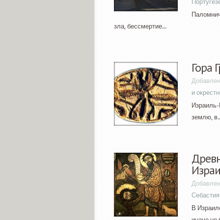
Португез
Паломнич
зла, бессмертие...
Гора 
Добавлен
и окрест
Израиль-П
землю, в..
Древн
Израи
Добавлен
Себастия
В Израиле
иначе не 