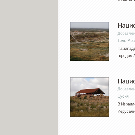
Нацио
Добавлен
Тель-Ара
На запад
городом А
Нацио
Добавлен
Сусия
В Израиле
Иерусалим