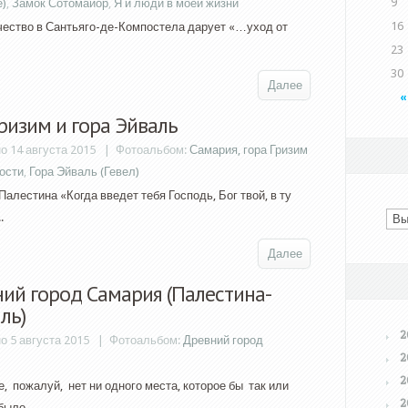
9
е)
,
Замок Сотомайор
,
Я и люди в моей жизни
16
ество в Сантьяго-де-Компостела дарует «…уход от
23
30
Далее
«
Гризим и гора Эйваль
о 14 августа 2015 |
Фотоальбом:
Самария, гора Гризим
ности
,
Гора Эйваль (Гевел)
алестина «Когда введет тебя Господь, Бог твой, в ту
.
Далее
ий город Самария (Палестина-
ль)
2
о 5 августа 2015 |
Фотоальбом:
Древний город
2
2
, пожалуй, нет ни одного места, которое бы так или
2
было...