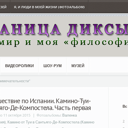
УЗЕЙ
Я, И ЛЮДИ В МОЕЙ ЖИЗНИ (ФОТОАЛЬБОМ)
ВИДЕОРОЛИКИ
ШОУ-РУМ
МУЗЕЙ
римечательности"
ествие по Испании. Камино-Туи-
яго-Де-Компостела. Часть первая
Вс
о 11 октября 2015 |
Фотоальбомы:
Валенка
2
лия)
,
Камино от Туи в Сантьяго-Де-Компостела (Камино