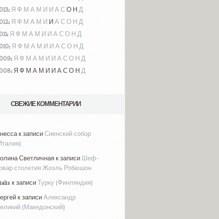
013
:
Я
Ф
М
А
М
И
И
А
С
О
Н
Д
012
:
Я
Ф
М
А
М
И
И
А
С
О
Н
Д
011
:
Я
Ф
М
А
М
И
И
А
С
О
Н
Д
010
:
Я
Ф
М
А
М
И
И
А
С
О
Н
Д
009
:
Я
Ф
М
А
М
И
И
А
С
О
Н
Д
008
:
Я
Ф
М
А
М
И
И
А
С
О
Н
Д
СВЕЖИЕ КОММЕНТАРИИ
несса к записи
Сиенский собор
Италия)
олина Светличная к записи
Шеф-
овар столетия Жоэль Робюшон
ialis к записи
Турку (Финляндия)
ергей к записи
Александр
еликий (Македонский)