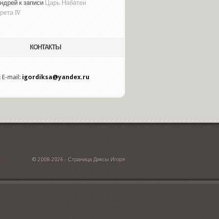
ндрей к записи
Царь Набатеи
рета IV
КОНТАКТЫ
 E-mail:
igordiksa@yandex.ru
© 2008-2026 - Страница Диксы Игоря