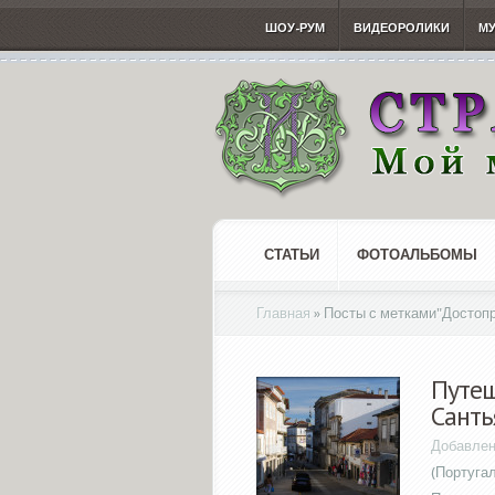
ШОУ-РУМ
ВИДЕОРОЛИКИ
М
СТАТЬИ
ФОТОАЛЬБОМЫ
Главная
»
Посты с метками
"
Достоп
Путеш
Санть
Добавлен
(Португа