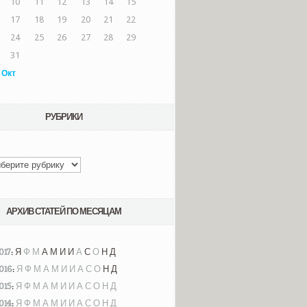
10
11
12
13
14
15
17
18
19
20
21
22
24
25
26
27
28
29
31
 Окт
РУБРИКИ
АРХИВ СТАТЕЙ ПО МЕСЯЦАМ
017
:
Я
Ф
М
А
М
И
И
А
С
О
Н
Д
016
:
Я
Ф
М
А
М
И
И
А
С
О
Н
Д
015
:
Я
Ф
М
А
М
И
И
А
С
О
Н
Д
014
:
Я
Ф
М
А
М
И
И
А
С
О
Н
Д